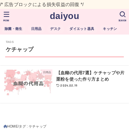
/* 広告ブロックによる損失収益の回復 */
daiyou
MENU
SEARCH
除菌・衛生
日用品
デスク
ダイエット器具
キッチン
ケチャップ
【血糊の代用7選】ケチャップや片
日用品
栗粉を使った作り方まとめ
2024.02.19
HOME
タグ : ケチャップ