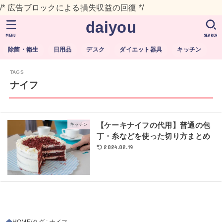
/* 広告ブロックによる損失収益の回復 */
daiyou
MENU
SEARCH
除菌・衛生
日用品
デスク
ダイエット器具
キッチン
ナイフ
【ケーキナイフの代用】普通の包
キッチン
丁・糸などを使った切り方まとめ
2024.02.19
HOME
タグ : ナイフ