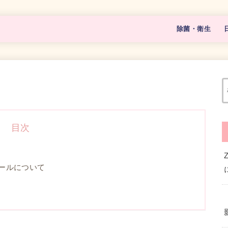
除菌・衛生
マスク
除菌グッズ
目次
ールについて