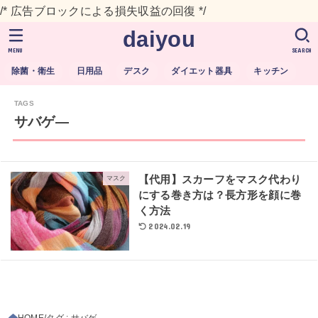
/* 広告ブロックによる損失収益の回復 */
daiyou
MENU
SEARCH
除菌・衛生
日用品
デスク
ダイエット器具
キッチン
サバゲ―
【代用】スカーフをマスク代わり
マスク
にする巻き方は？長方形を顔に巻
く方法
2024.02.19
HOME
タグ : サバゲ―