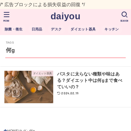
/* 広告ブロックによる損失収益の回復 */
daiyou
MENU
SEARCH
除菌・衛生
日用品
デスク
ダイエット器具
キッチン
何g
パスタに太らない種類や味はあ
ダイエット器具
る？ダイエット中は何gまで食べ
ていいの？
2024.02.19
HOME
タグ : 何g