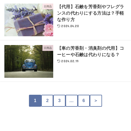
【代用】石鹸を芳香剤やフレグラ
日用品
ンスの代わりにする方法は？手軽
な作り方
2024.04.20
【車の芳香剤・消臭剤の代用】コ
日用品
ーヒーや石鹸は代わりになる？
2024.02.19
1
2
3
…
6
＞