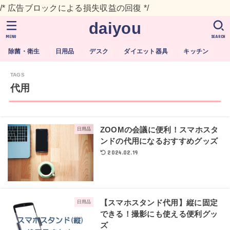
/* 広告ブロックによる損失収益の回復 */
daiyou
MENU
SEARCH
除菌・衛生
日用品
デスク
ダイエット器具
キッチン
代用
ZOOMの会議に便利！スマホスタ
日用品
ンドの代用になるおすすめグッズ
2024.02.19
【スマホスタンド代用】縦に固定
日用品
できる！撮影にも使える便利グッ
ズ