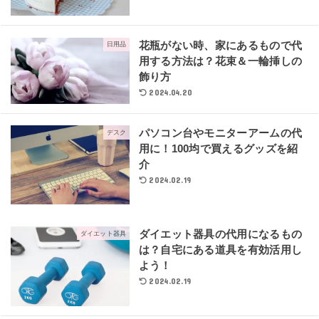
花瓶がない時、家にあるもので代
日用品
用する方法は？花束＆一輪挿しの
飾り方
2024.04.20
パソコン台やモニターアームの代
デスク
用に！100均で買えるグッズを紹
介
2024.02.19
ダイエット器具の代用になるもの
ダイエット器具
は？自宅にある道具を有効活用し
よう！
2024.02.19