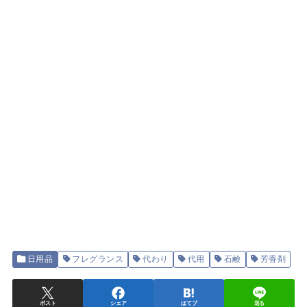
日用品
フレグランス
代わり
代用
石鹸
芳香剤
ポスト
シェア
はてブ
送る