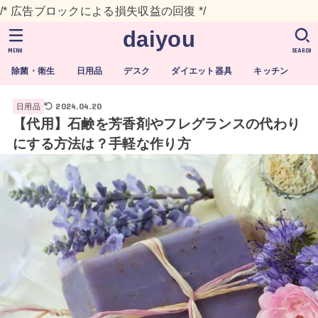
/* 広告ブロックによる損失収益の回復 */
daiyou
MENU
SEARCH
除菌・衛生
日用品
デスク
ダイエット器具
キッチン
2024.04.20
日用品
【代用】石鹸を芳香剤やフレグランスの代わり
にする方法は？手軽な作り方