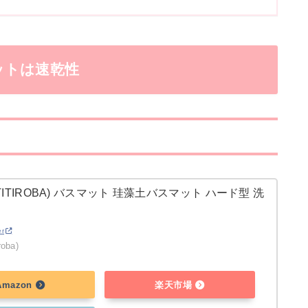
ットは速乾性
ITIROBA) バスマット 珪藻土バスマット ハード型 洗
er
oba)
Amazon
楽天市場