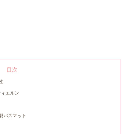
目次
性
ティエルン
製バスマット