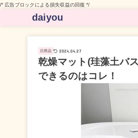
/* 広告ブロックによる損失収益の回復 */
daiyou
2024.04.27
日用品
乾燥マット(珪藻土バ
できるのはコレ！