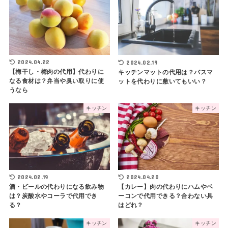
2024.02.19
2024.04.20
酒・ビールの代わりになる飲み物
【カレー】肉の代わりにハムやベ
は？炭酸水やコーラで代用でき
ーコンで代用できる？合わない具
る？
はどれ？
キッチン
キッチン
2024.02.19
2024.02.19
【ケーキナイフの代用】普通の包
【コーヒーフィルターの代用】テ
丁・糸などを使った切り方まとめ
ィッシュや油こしは代わりになる
か検証してみた