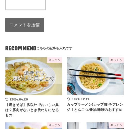
2024.02.19
2024.04.20
カップラーメン(カップ麺)をアレン
【焼きそば】豚以外でおいしい具
ジ！とんこつ/醤油/味噌のおすすめ
は？豚肉がないとき代わりになる
もの
キッチン
キッチン
2024.04.22
2024.02.19
【梅干し・梅肉の代用】代わりに
キッチンマットの代用は？バスマ
なる食材は？弁当や臭い取りに使
ットを代わりに敷いてもいい？
うなら
キッチン
キッチン