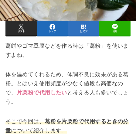
ポスト
シェア
はてブ
送る
葛餅やゴマ豆腐などを作る時は「葛粉」を使いま
すよね。
体を温めてくれるため、体調不良に効果がある葛
粉。とはいえ使用頻度が少なく値段も高価なの
で、
片栗粉で代用したい
と考える人も多いでしょ
う。
そこで今回は、
葛粉を片栗粉で代用するときの分
量
について紹介します。