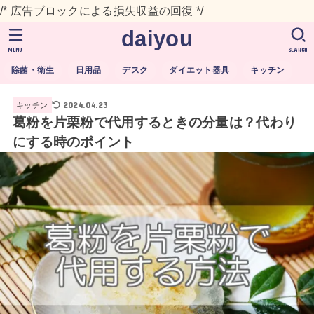
/* 広告ブロックによる損失収益の回復 */
daiyou
MENU
SEARCH
除菌・衛生
日用品
デスク
ダイエット器具
キッチン
2024.04.23
キッチン
葛粉を片栗粉で代用するときの分量は？代わり
にする時のポイント