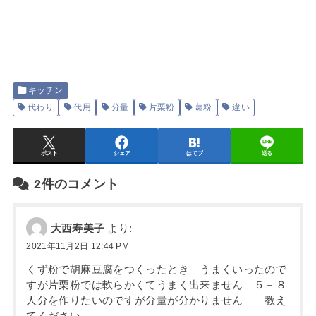
キッチン
代わり
代用
分量
片栗粉
葛粉
違い
ポスト
シェア
はてブ
送る
2件のコメント
大西寿美子
より:
2021年11月2日 12:44 PM
くず粉で胡麻豆腐をつくったとき うまくいったので
すが片栗粉では軟らかくてうまく出来ません ５－８
人分を作りたいのですが分量が分かりません 教え
てください