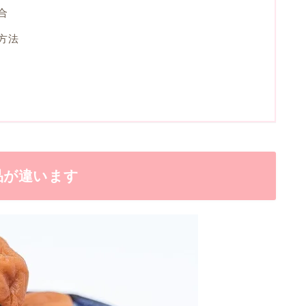
合
方法
品が違います