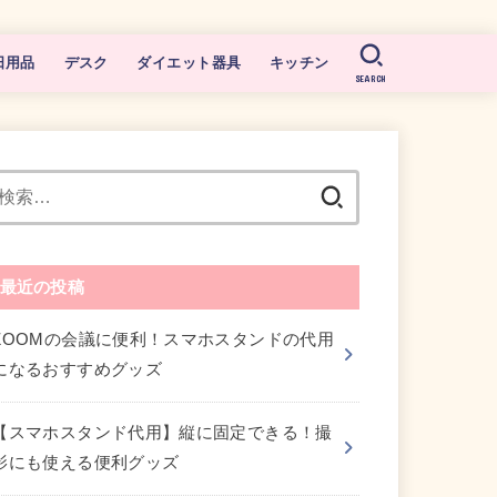
日用品
デスク
ダイエット器具
キッチン
SEARCH
検
索:
最近の投稿
ZOOMの会議に便利！スマホスタンドの代用
になるおすすめグッズ
【スマホスタンド代用】縦に固定できる！撮
影にも使える便利グッズ