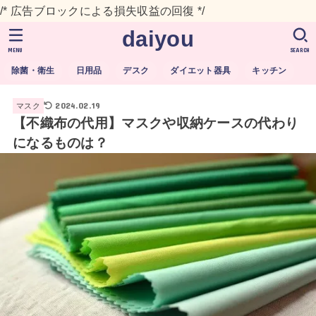
/* 広告ブロックによる損失収益の回復 */
daiyou
MENU
SEARCH
除菌・衛生
日用品
デスク
ダイエット器具
キッチン
2024.02.19
マスク
【不織布の代用】マスクや収納ケースの代わり
になるものは？