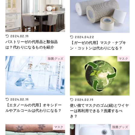
2024.02.19
2024.04.22
パストリーゼの代用品と類似品
【ガーゼの代用】マスク・ナプキ
は？代わりになるものを紹介
ン・コットンは代わりになる？
除菌グッズ
マスク
2024.02.19
2024.02.19
【エタノールの代用】オキシドー
使い捨てマスクのゴム(紐)とワイヤ
ルやアルコールは代わりになる？
ーは再利用できる？洗濯するべ
き？
マスク
除菌グッズ