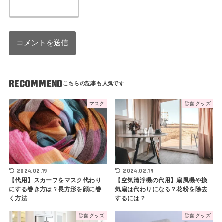
RECOMMEND
マスク
除菌グッズ
2024.02.19
2024.02.19
【代用】スカーフをマスク代わり
【空気清浄機の代用】扇風機や換
にする巻き方は？長方形を顔に巻
気扇は代わりになる？花粉を除去
く方法
するには？
除菌グッズ
除菌グッズ