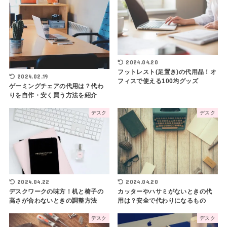
2024.04.20
フットレスト(足置き)の代用品！オ
2024.02.19
フィスで使える100均グッズ
ゲーミングチェアの代用は？代わ
りを自作・安く買う方法を紹介
デスク
デスク
2024.04.22
2024.04.20
デスクワークの味方！机と椅子の
カッターやハサミがないときの代
高さが合わないときの調整方法
用は？安全で代わりになるもの
デスク
デスク