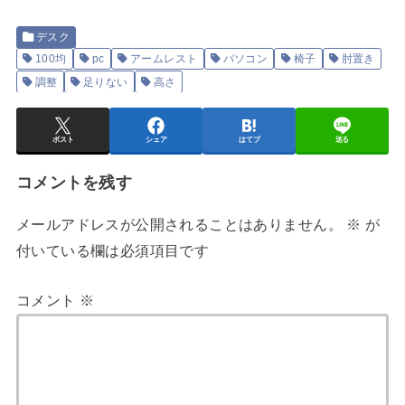
デスク
100均
pc
アームレスト
パソコン
椅子
肘置き
調整
足りない
高さ
ポスト
シェア
はてブ
送る
コメントを残す
メールアドレスが公開されることはありません。
※
が
付いている欄は必須項目です
コメント
※